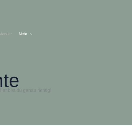
alender
Mehr
hte
r bist du genau richtig!