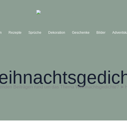
ln
Rezepte
Sprüche
Dekoration
Geschenke
Bilder
Adventsk
ihnachtsgedic
renden Beiträgen rund um das Thema Weihnachtsgedichte? ➤ Hie