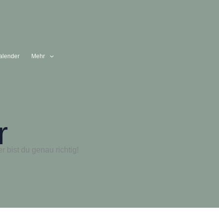
alender
Mehr
r
bist du genau richtig!