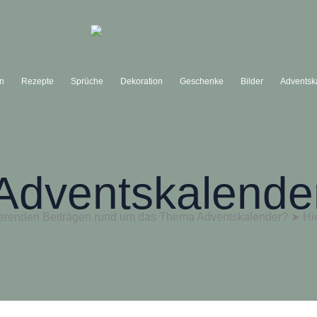
ln
Rezepte
Sprüche
Dekoration
Geschenke
Bilder
Adventsk
Adventskalende
ierenden Beiträgen rund um das Thema Adventskalender? ➤ Hier 