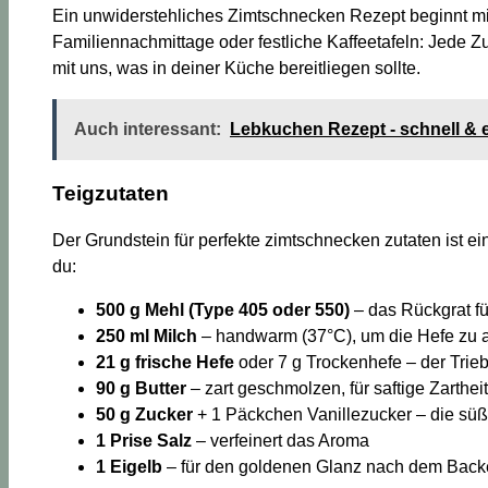
Ein unwiderstehliches Zimtschnecken Rezept beginnt mit
Familiennachmittage oder festliche Kaffeetafeln: Jede Zu
mit uns, was in deiner Küche bereitliegen sollte.
Auch interessant:
Lebkuchen Rezept - schnell & 
Teigzutaten
Der Grundstein für perfekte zimtschnecken zutaten ist 
du:
500 g Mehl (Type 405 oder 550)
– das Rückgrat fü
250 ml Milch
– handwarm (37°C), um die Hefe zu a
21 g frische Hefe
oder 7 g Trockenhefe – der Trieb
90 g Butter
– zart geschmolzen, für saftige Zartheit
50 g Zucker
+ 1 Päckchen Vanillezucker – die sü
1 Prise Salz
– verfeinert das Aroma
1 Eigelb
– für den goldenen Glanz nach dem Bac