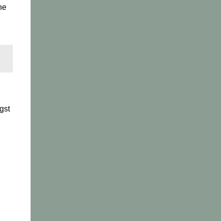
he
gst